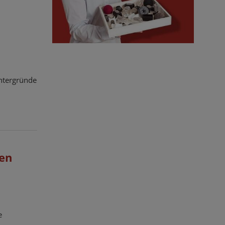
ntergründe
den
e