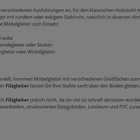
n verschiedenen Ausführungen an, für den klassischen Holzstuhl mi
inger mit rundem oder eckigem Stahlrohr, natürlich in diversen
e Möbelgleiter zum Einsatz:
hraube
windegleiter oder Socken
gleiter oder Wickelgleiter.
ndelt, kommen Möbelgleiter mit verschiedenen Gleitflächen zum 
hen
Filzgleiter
lassen Sie Ihre Stühle sanft über den Boden gleiten
ich
Filzgleiter
jedoch nicht, da sie viel zu schnell abnutzen würden
liesenböden, strukturierten Designböden, Linoleum und PVC zure