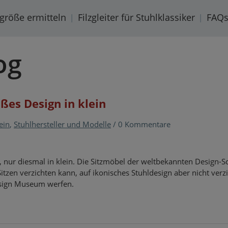
rgröße ermitteln
Filzgleiter für Stuhlklassiker
FAQ
og
oßes Design in klein
ein
,
Stuhlhersteller und Modelle
/
0 Kommentare
n, nur diesmal in klein. Die Sitzmöbel der weltbekannten Design-
itzen verzichten kann, auf ikonisches Stuhldesign aber nicht verzi
Design Museum werfen.