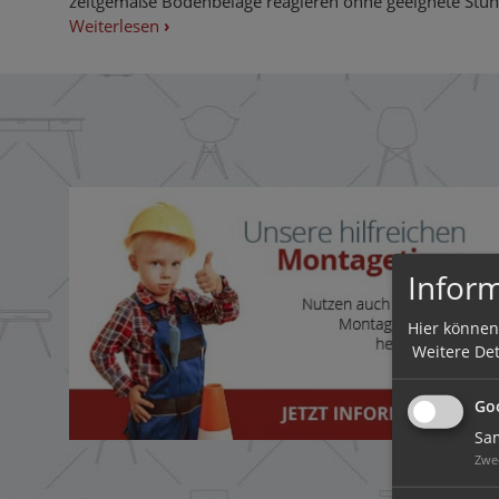
zeitgemäße Bodenbeläge reagieren ohne geeignete Stuhl
Weiterlesen
›
Inform
Hier können
Weitere Det
Goo
Sam
Zwe