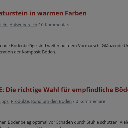
aturstein in warmen Farben
mein
,
Außenbereich
/
0 Kommentare
ehende Bodenbeläge sind weiter auf dem Vormarsch. Glänzende U
neration der Komposit-Böden.
FE: Die richtige Wahl für empfindliche Bö
tipps
,
Produkte
,
Rund um den Boden
/
0 Kommentare
einen Bodenbelag optimal vor Schäden durch Stühle schützen. Viel