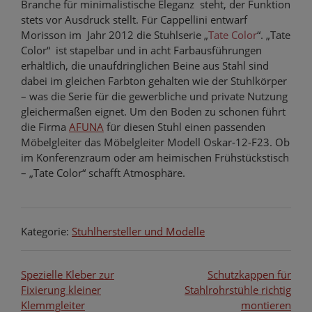
Branche für minimalistische Eleganz steht, der Funktion
stets vor Ausdruck stellt. Für Cappellini entwarf
Morisson im Jahr 2012 die Stuhlserie „
Tate Color
“. „Tate
Color“ ist stapelbar und in acht Farbausführungen
erhältlich, die unaufdringlichen Beine aus Stahl sind
dabei im gleichen Farbton gehalten wie der Stuhlkörper
– was die Serie für die gewerbliche und private Nutzung
gleichermaßen eignet. Um den Boden zu schonen führt
die Firma
AFUNA
für diesen Stuhl einen passenden
Möbelgleiter das Möbelgleiter Modell Oskar-12-F23. Ob
im Konferenzraum oder am heimischen Frühstückstisch
– „Tate Color“ schafft Atmosphäre.
Kategorie:
Stuhlhersteller und Modelle
Beitragsnavigation
Spezielle Kleber zur
Schutzkappen für
Fixierung kleiner
Stahlrohrstühle richtig
Klemmgleiter
montieren