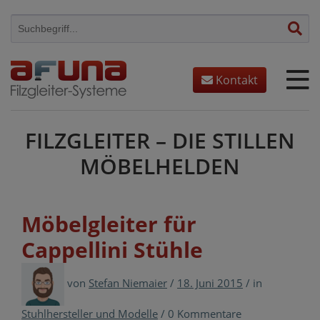
Skip
to
content
Kontakt
FILZGLEITER – DIE STILLEN
MÖBELHELDEN
Möbelgleiter für
Cappellini Stühle
von
Stefan Niemaier
/
18. Juni 2015
/
in
Stuhlhersteller und Modelle
/
0 Kommentare