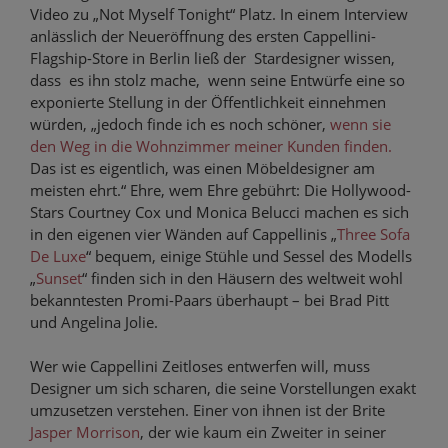
Video zu „Not Myself Tonight“ Platz. In einem Interview
anlässlich der Neueröffnung des ersten Cappellini-
Flagship-Store in Berlin ließ der Stardesigner wissen,
dass es ihn stolz mache, wenn seine Entwürfe eine so
exponierte Stellung in der Öffentlichkeit einnehmen
würden, „jedoch finde ich es noch schöner,
wenn sie
den Weg in die Wohnzimmer meiner Kunden finden.
Das ist es eigentlich, was einen Möbeldesigner am
meisten ehrt.“ Ehre, wem Ehre gebührt: Die Hollywood-
Stars Courtney Cox und Monica Belucci machen es sich
in den eigenen vier Wänden auf Cappellinis „
Three Sofa
De Luxe
“ bequem, einige Stühle und Sessel des Modells
„
Sunset
“ finden sich in den Häusern des weltweit wohl
bekanntesten Promi-Paars überhaupt – bei Brad Pitt
und Angelina Jolie.
Wer wie Cappellini Zeitloses entwerfen will, muss
Designer um sich scharen, die seine Vorstellungen exakt
umzusetzen verstehen. Einer von ihnen ist der Brite
Jasper Morrison
, der wie kaum ein Zweiter in seiner