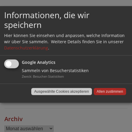
Informationen, die wir
speichern
Kategorien
Allgemein
(15)
Hier können Sie einsehen und anpassen, welche Information
wir über Sie sammeln.
Weitere Details finden Sie in unserer
Alltagstipps
(34)
Datenschutzerklärung
.
Außenbereich
(35)
FAQs
(52)
Google Analytics
Geschäftskunden
(19)
Sammeln von Besucherstatistiken
Zweck
:
Besucher-Statistiken
Produkte
(120)
Rund um den Boden
(84)
Ausgewählte Cookies akzeptieren
Allen zustimmen
Stuhlhersteller und Modelle
(64)
Archiv
Archiv