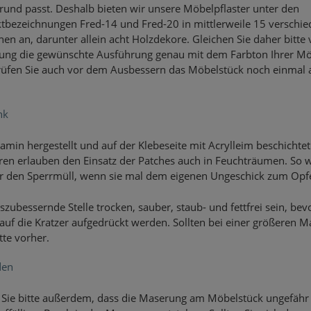
rund passt. Deshalb bieten wir unsere Möbelpflaster unter den
tbezeichnungen Fred-14 und Fred-20 in mittlerweile 15 verschi
en an, darunter allein acht Holzdekore. Gleichen Sie daher bitte 
lung die gewünschte Ausführung genau mit dem Farbton Ihrer Mö
üfen Sie auch vor dem Ausbessern das Möbelstück noch einmal 
nk
in hergestellt und auf der Klebeseite mit Acrylleim beschichtet
ren erlauben den Einsatz der Patches auch in Feuchträumen. So 
ür den Sperrmüll, wenn sie mal dem eigenen Ungeschick zum Opfe
szubessernde Stelle trocken, sauber, staub- und fettfrei sein, bev
uf die Kratzer aufgedrückt werden. Sollten bei einer größeren M
tte vorher.
den
 Sie bitte außerdem, dass die Maserung am Möbelstück ungefähr 