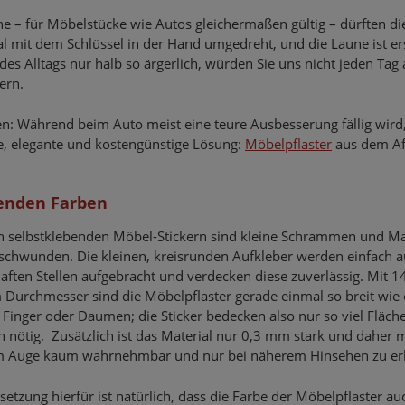
che – für Möbelstücke wie Autos gleichermaßen gültig – dürften di
l mit dem Schlüssel in der Hand umgedreht, und die Laune ist er
es Alltags nur halb so ärgerlich, würden Sie uns nicht jeden Tag 
ern.
n: Während beim Auto meist eine teure Ausbesserung fällig wird,
le, elegante und kostengünstige Lösung:
Möbelpflaster
aus dem A
senden Farben
n selbstklebenden Möbel-Stickern sind kleine Schrammen und M
schwunden. Die kleinen, kreisrunden Aufkleber werden einfach a
aften Stellen aufgebracht und verdecken diese zuverlässig. Mit 1
Durchmesser sind die Möbelpflaster gerade einmal so breit wie 
 Finger oder Daumen; die Sticker bedecken also nur so viel Fläch
h nötig. Zusätzlich ist das Material nur 0,3 mm stark und daher m
 Auge kaum wahrnehmbar und nur bei näherem Hinsehen zu er
setzung hierfür ist natürlich, dass die Farbe der Möbelpflaster a