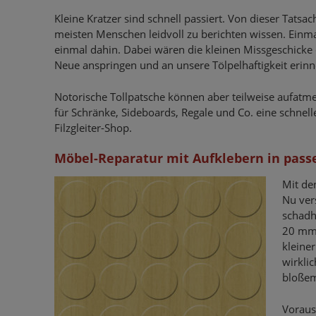
Kleine Kratzer sind schnell passiert. Von dieser Tatsa
meisten Menschen leidvoll zu berichten wissen. Einma
einmal dahin. Dabei wären die kleinen Missgeschicke d
Neue anspringen und an unsere Tölpelhaftigkeit erinn
Notorische Tollpatsche können aber teilweise aufatme
für Schränke, Sideboards, Regale und Co. eine schnel
Filzgleiter-Shop.
Möbel-Reparatur mit Aufklebern in pas
Mit de
Nu ver
schadh
20 mm 
kleiner
wirklic
bloßem
Voraus