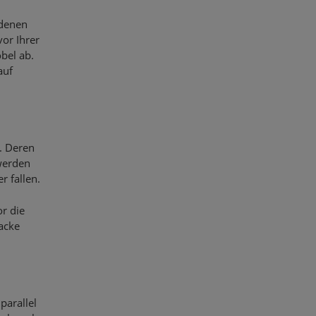
edenen
vor Ihrer
bel ab.
auf
. Deren
werden
r fallen.
or die
acke
parallel