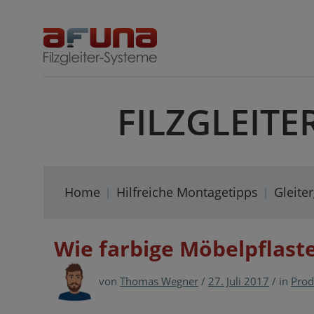
Skip
to
content
FILZGLEITE
Home
Hilfreiche Montagetipps
Gleite
Wie farbige Möbelpflast
von
Thomas Wegner
/
27. Juli 2017
/
in
Prod