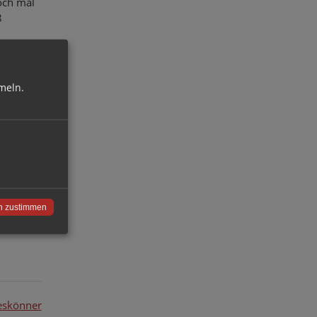
noch mal
8
 Schrank
meln.
.
n zustimmen
leskönner