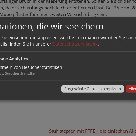
uffälliger Bruch in der Maserung entstehen. Sollten Sie sich den
b, da er sich anfangs noch leichter entfernen lässt. Bei 25 bzw. 2
öbelpflaster für einen zweiten Versuch übrig sein.
ationen, die wir speichern
hauenden Schraubenköpfen oder ungenutzten Bohrlöchern an Ihrem
h auch hierfür als Abdeckung. Und wenn Sie außerdem an weiteren
 Sie einsehen und anpassen, welche Information wir über Sie sam
könnten vielleicht auch unsere Retuschierstifte etwas für Sie sein
ails finden Sie in unserer
Datenschutzerklärung
.
gle Analytics
meln von Besucherstatistiken
ck
:
Besucher-Statistiken
Ausgewählte Cookies akzeptieren
Alle
Stuhlstopfen mit PTFE – die einfachen Al