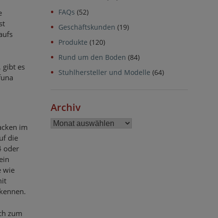
FAQs
(52)
e
st
Geschäftskunden
(19)
aufs
Produkte
(120)
Rund um den Boden
(84)
 gibt es
Stuhlhersteller und Modelle
(64)
funa
Archiv
Archiv
acken im
uf die
4 oder
ein
e wie
it
kennen.
uch zum