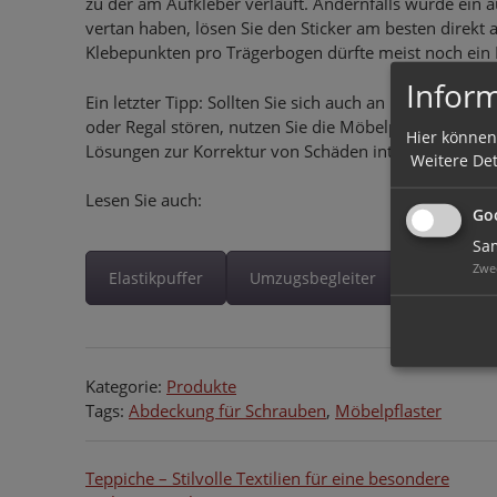
zu der am Aufkleber verläuft. Andernfalls würde ein a
vertan haben, lösen Sie den Sticker am besten direkt a
Klebepunkten pro Trägerbogen dürfte meist noch ein M
Inform
Ein letzter Tipp: Sollten Sie sich auch an heraussc
oder Regal stören, nutzen Sie die Möbelpflaster doc
Hier können
Lösungen zur Korrektur von Schäden interessiert sind, 
Weitere Det
Lesen Sie auch:
Goo
Sam
Zwe
Elastikpuffer
Umzugsbegleiter
Kategorie:
Produkte
Tags:
Abdeckung für Schrauben
,
Möbelpflaster
Beitragsnavigation
Teppiche – Stilvolle Textilien für eine besondere