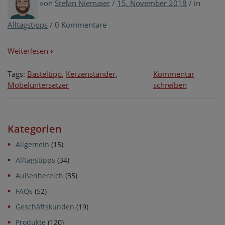
von
Stefan Niemaier
/
15. November 2018
/
in
Alltagstipps
/
0 Kommentare
Weiterlesen
›
Tags:
Basteltipp
,
Kerzenständer
,
Kommentar
on
Möbeluntersetzer
schreiben
Möbelunter
als
Kerzenstän
Kategorien
–
Bastelidee
Allgemein
(15)
für
Alltagstipps
(34)
die
Adventszei
Außenbereich
(35)
FAQs
(52)
Geschäftskunden
(19)
Produkte
(120)