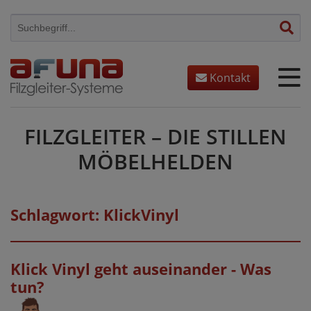
Skip
to
content
Kontakt
FILZGLEITER – DIE STILLEN
MÖBELHELDEN
Schlagwort:
KlickVinyl
Klick Vinyl geht auseinander - Was
tun?