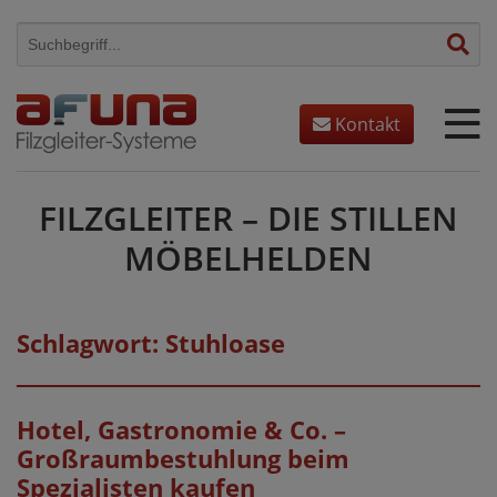
Skip
to
content
Kontakt
FILZGLEITER – DIE STILLEN
MÖBELHELDEN
Schlagwort:
Stuhloase
Hotel, Gastronomie & Co. –
Großraumbestuhlung beim
Spezialisten kaufen