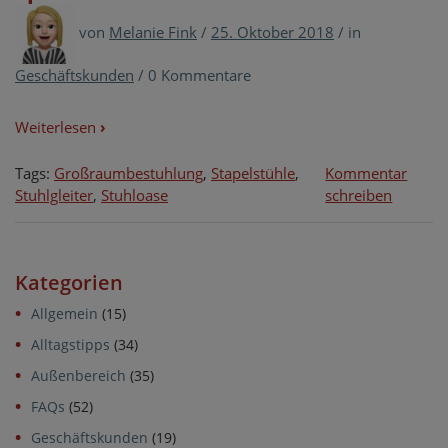
von
Melanie Fink
/
25. Oktober 2018
/
in
Geschäftskunden
/
0 Kommentare
Weiterlesen
›
Tags:
Großraumbestuhlung
,
Stapelstühle
,
Kommentar
on
Stuhlgleiter
,
Stuhloase
schreiben
Hotel,
Gastro
&
Kategorien
Co.
–
Allgemein
(15)
Großra
Alltagstipps
(34)
beim
Speziali
Außenbereich
(35)
kaufen
FAQs
(52)
Geschäftskunden
(19)