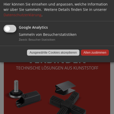
Hier können Sie einsehen und anpassen, welche Information
wir über Sie sammeln.
Weitere Details finden Sie in unserer
Datenschutzerklärung
.
Google Analytics
Sammeln von Besucherstatistiken
DIREKT ZUM SHOP ›
Zweck
:
Besucher-Statistiken
Ausgewählte Cookies akzeptieren
Allen zustimmen
VERBINDEN
TECHNISCHE LÖSUNGEN AUS KUNSTSTOFF