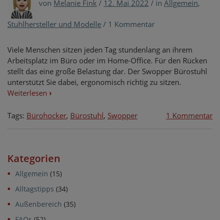
von
Melanie Fink
/
12. Mai 2022
/
in
Allgemein
,
Stuhlhersteller und Modelle
/
1 Kommentar
Viele Menschen sitzen jeden Tag stundenlang an ihrem
Arbeitsplatz im Büro oder im Home-Office. Für den Rücken
stellt das eine große Belastung dar. Der Swopper Bürostuhl
unterstützt Sie dabei, ergonomisch richtig zu sitzen.
Weiterlesen
›
zu
Tags:
Bürohocker
,
Bürostuhl
,
Swopper
1 Kommentar
E
ri
si
Kategorien
–
D
Allgemein
(15)
S
Alltagstipps
(34)
ma
mö
Außenbereich
(35)
FAQs
(52)