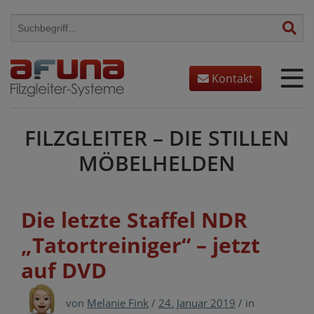
Skip
to
content
Kontakt
FILZGLEITER – DIE STILLEN
MÖBELHELDEN
Die letzte Staffel NDR
„Tatortreiniger“ – jetzt
auf DVD
von
Melanie Fink
/
24. Januar 2019
/
in