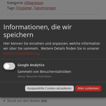
Kategorie:
Alltagstipps
Tags:
Filzgleiter
,
Tatortreiniger
Beitragsnavigation
Einer für alle: Stuhlstopfen-
Stuhlkappe aus Bio-
Informationen, die wir
Sets von QuickClick für
Kunststoff – diesem Gleiter
speichern
jeden Bodenbelag
gehört die Zukunft
Hier können Sie einsehen und anpassen, welche Information
wir über Sie sammeln.
Weitere Details finden Sie in unserer
Kategorien
Datenschutzerklärung
.
Allgemein
(15)
Alltagstipps
(34)
Google Analytics
Außenbereich
(35)
Sammeln von Besucherstatistiken
Zweck
:
Besucher-Statistiken
FAQs
(52)
Geschäftskunden
(19)
Ausgewählte Cookies akzeptieren
Allen zustimmen
Produkte
(120)
Rund um den Boden
(84)