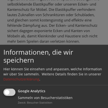
selbstklebende Elastikpuffer oder unseren Ecken- und
Kantenschutz für Möbel. Die Elastikpuffer verhindern
lautes Zuknallen von Schranktüren oder Schubladen,
und gleichen somit kostengünstig und effektiv eine
fehlende Dämpfung aus. Der Ecken- und Kantenschutz
sichert dagegen exponierte Ecken und Kanten von
Möbeln ab, damit Kleinkinder und Haustiere sich nicht
mehr beim Spielen daran verletzen können.
Informationen, die wir
Und das Beste am neuen Stopstore: Sie profitieren von
den gleichen Vorteilen wie auch in unserem Filzgleiter-
speichern
Shop. Einfache Bestellprozesse ermöglichen ein
entspanntes Einkaufserlebnis, ein eingespieltes Logistik-
Hier können Sie einsehen und anpassen, welche Information
Team versendet zu den bekannt günstigen Konditionen.
wir über Sie sammeln.
Weitere Details finden Sie in unserer
Natürlich steht Ihnen auch beim Stopstore eine
Datenschutzerklärung
.
kompetente Beratung durch unser Service-Team zur
Verfügung. Wir freuen uns auf Ihren Anruf.
Google Analytics
Sammeln von Besucherstatistiken
.
Zweck
:
Besucher-Statistiken