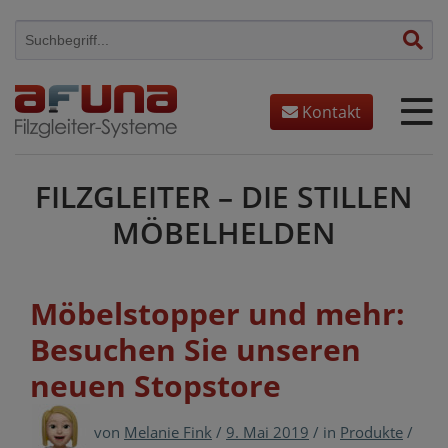
Skip
to
content
Kontakt
FILZGLEITER – DIE STILLEN
MÖBELHELDEN
Möbelstopper und mehr:
Besuchen Sie unseren
neuen Stopstore
von
Melanie Fink
/
9. Mai 2019
/
in
Produkte
/