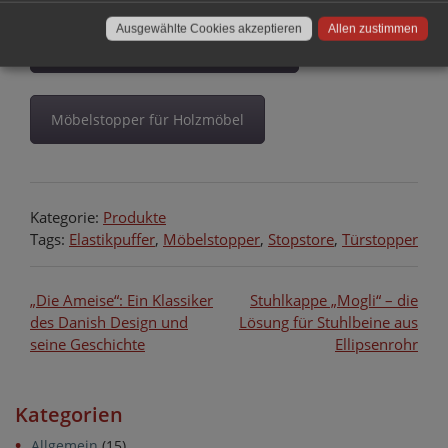
Ausgewählte Cookies akzeptieren
Allen zustimmen
Möbelstopper für Stahlrohrstühle
Möbelstopper für Holzmöbel
Kategorie:
Produkte
Tags:
Elastikpuffer
,
Möbelstopper
,
Stopstore
,
Türstopper
Beitragsnavigation
„Die Ameise“: Ein Klassiker
Stuhlkappe „Mogli“ – die
des Danish Design und
Lösung für Stuhlbeine aus
seine Geschichte
Ellipsenrohr
Kategorien
Allgemein
(15)