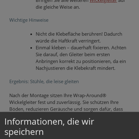
die gleiche Weise an.
Wichtige Hinweise
Nicht die Klebefläche berühren! Dadurch
würde die Haftkraft verringert.
Einmal kleben – dauerhaft fixieren. Achten
Sie darauf, den Gleiter beim ersten
Anbringen korrekt zu positionieren, da ein
Nachjustieren die Klebekraft mindert.
Ergebnis: Stühle, die leise gleiten
Nach der Montage sitzen Ihre Wrap-Around®
Wickelgleiter fest und zuverlässig. Sie schützen Ihre
Böden, reduzieren Geräusche und sorgen dafür, dass
Ihre Stühle sanft über den Boden gleiten.
Informationen, die wir
speichern
👉 Tipp: Für eine besonders lange
Lebensdauer
prüfen
Sie Ihre Filzgleiter regelmäßig und tauschen Sie sie bei