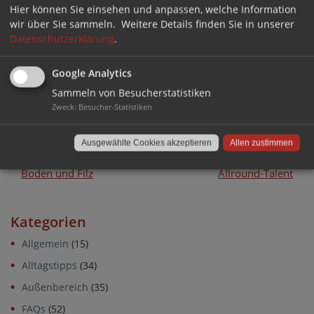
sichtbarem Verschleiß rechtzeitig aus.
Hier können Sie einsehen und anpassen, welche Information
wir über Sie sammeln.
Weitere Details finden Sie in unserer
Datenschutzerklärung
.
Kategorie:
FAQs
Google Analytics
Tags:
Gleiter für Freischwinger
,
Gleiter zum Wickeln
,
Sammeln von Besucherstatistiken
Wickelgleiter
,
Wickelgleiter montieren
Zweck
:
Besucher-Statistiken
Beitragsnavigation
Jetzt neu im Shop:
Vinylboden: Sieben Fragen,
Ausgewählte Cookies akzeptieren
Allen zustimmen
Stuhlstopfen mit rundem
sieben Antworten zum
Boden und Filz
Allround-Talent
Kategorien
Allgemein
(15)
Alltagstipps
(34)
Außenbereich
(35)
FAQs
(52)