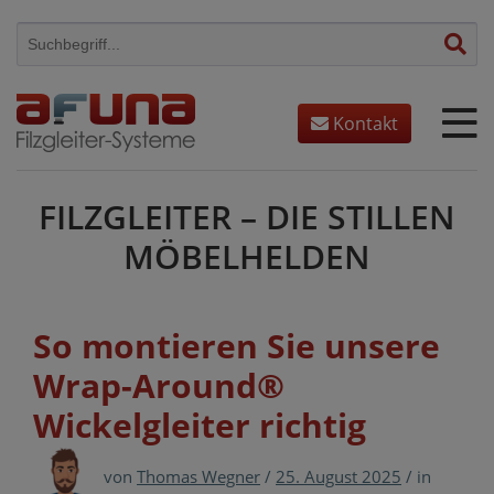
Skip
to
content
Kontakt
FILZGLEITER – DIE STILLEN
MÖBELHELDEN
So montieren Sie unsere
Wrap-Around®
Wickelgleiter richtig
von
Thomas Wegner
/
25. August 2025
/
in