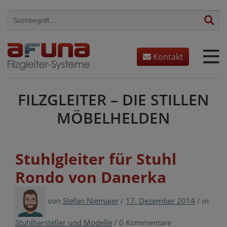
Skip
to
content
Kontakt
FILZGLEITER – DIE STILLEN
MÖBELHELDEN
Stuhlgleiter für Stuhl
Rondo von Danerka
von
Stefan Niemaier
/
17. Dezember 2014
/
in
Stuhlhersteller und Modelle
/
0 Kommentare