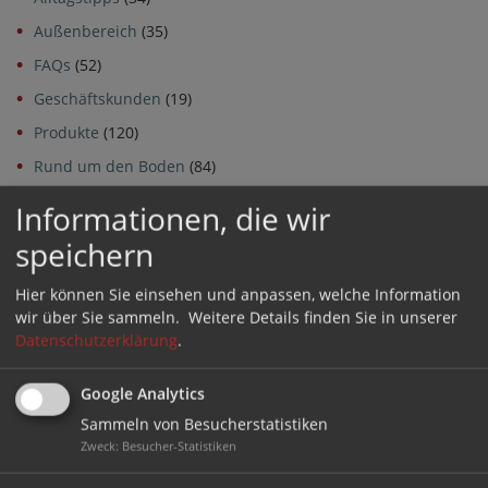
Außenbereich
(35)
FAQs
(52)
Geschäftskunden
(19)
Produkte
(120)
Rund um den Boden
(84)
Stuhlhersteller und Modelle
(64)
Informationen, die wir
speichern
Archiv
Hier können Sie einsehen und anpassen, welche Information
Archiv
wir über Sie sammeln.
Weitere Details finden Sie in unserer
Datenschutzerklärung
.
Google Analytics
Sammeln von Besucherstatistiken
GLEITEN
Zweck
:
Besucher-Statistiken
GERÄUSCHHEMMEND UND BODENSCHONEND