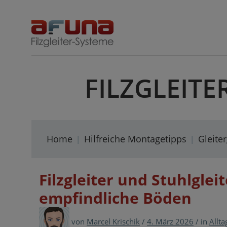
Skip
to
content
FILZGLEITE
Home
Hilfreiche Montagetipps
Gleite
Filzgleiter und Stuhlglei
empfindliche Böden
von
Marcel Krischik
/
4. März 2026
/
in
Allta