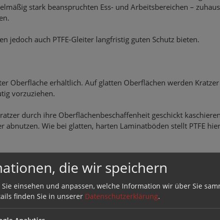
gelmäßig stark beanspruchten Ess- und Arbeitsbereichen – zuhau
en.
en jedoch auch PTFE-Gleiter langfristig guten Schutz bieten.
rter Oberfläche erhältlich. Auf glatten Oberflächen werden Kratzer
utig vorzuziehen.
ratzer durch ihre Oberflächenbeschaffenheit geschickt kaschieren
ler abnutzen. Wie bei glatten, harten Laminatböden stellt PTFE hie
kt besonders edel, ist jedoch äußerst kratzempfindlich. Schon fe
ationen, die wir speichern
puren hinterlassen. Deshalb sollten hier ausschließlich hochwer
 Sie einsehen und anpassen, welche Information wir über Sie sam
ails finden Sie in unserer
Datenschutzerklärung
.
gle Analytics