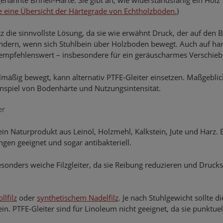
ie eine Übersicht der Härtegrade von Echtholzböden.
)
tz die sinnvollste Lösung, da sie wie erwähnt Druck, der auf den
hindern, wenn sich Stuhlbein über Holzboden bewegt. Auch auf ha
 empfehlenswert – insbesondere für ein geräuscharmes Verschieb
äßig bewegt, kann alternativ PTFE-Gleiter einsetzen. Maßgeblic
enspiel von Bodenhärte und Nutzungsintensität.
er
n Naturprodukt aus Leinöl, Holzmehl, Kalkstein, Jute und Harz. E
ngen geeignet und sogar antibakteriell.
onders weiche Filzgleiter, da sie Reibung reduzieren und Drucks
lfilz
oder
synthetischem Nadelfilz
. Je nach Stuhlgewicht sollte di
ein. PTFE-Gleiter sind für Linoleum nicht geeignet, da sie punktuel