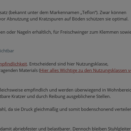
insatz (bekannt unter dem Markennamen „Teflon“). Zwar können
vor Abnutzung und Kratzspuren auf Böden schützen sie optimal.
uben oder Nageln erhältlich, für Freischwinger zum Klemmen sowie
zichtbar
mpfindlichkeit
. Entscheidend sind hier Nutzungsklasse,
ragenden Materials (
Hier alles Wichtige zu den Nutzungsklassen 
rgleichsweise empfindlich und werden überwiegend in Wohnberei
htbare Kratzer und durch Reibung ausgeblichene Stellen.
 Wahl, da sie Druck gleichmäßig und somit bodenschonend verteilen
damit abriebfester und belastbarer. Dennoch bleiben Stuhlgleiter