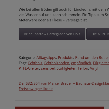
Wie bei allen Böden gilt auch für Linoleum: mit dem 
viel Wasser auf und kann schimmeln. Ein Tipp zum Sch
Meterware oder als Fliese – versiegelt ist.
Brinellhärte – Härtegrade von Holz
Die Nutzu
Kategorie:
Alltagstipps
,
Produkte
,
Rund um den Bode
Tags:
Echtholz
,
Echtholzboden
,
empfindlich
,
Filzgleiter
PTFE-Gleiter
,
sensibel
,
Stuhlgleiter
,
Teflon
,
Vinyl
Beitragsnavigation
Der S32/S64 von Marcel Breuer – Bauhaus-Designkla
Freischwinger-Ikone