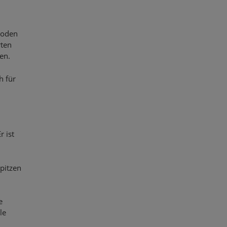
 Boden
rten
en.
h für
r ist
pitzen
e
le