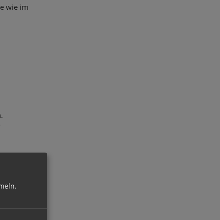
se wie im
.
r
ine
tige
meln.