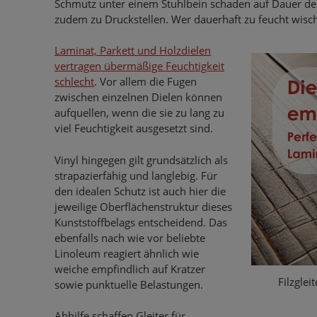
Schmutz unter einem Stuhlbein schaden auf Dauer de
zudem zu Druckstellen. Wer dauerhaft zu feucht wisch
Laminat, Parkett und Holzdielen
vertragen übermäßige Feuchtigkeit
schlecht
. Vor allem die Fugen
zwischen einzelnen Dielen können
aufquellen, wenn die sie zu lang zu
viel Feuchtigkeit ausgesetzt sind.
Vinyl hingegen gilt grundsätzlich als
strapazierfähig und langlebig. Für
den idealen Schutz ist auch hier die
jeweilige Oberflächenstruktur dieses
Kunststoffbelags entscheidend. Das
ebenfalls nach wie vor beliebte
Linoleum reagiert ähnlich wie
weiche empfindlich auf Kratzer
Filzgle
sowie punktuelle Belastungen.
Abhilfe schaffen Gleiter für