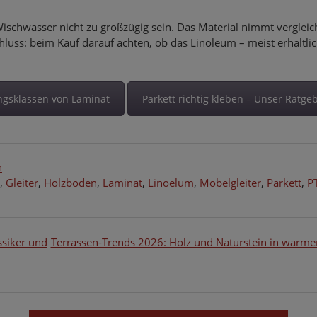
Wischwasser nicht zu großzügig sein. Das Material nimmt verglei
luss: beim Kauf darauf achten, ob das Linoleum – meist erhältlic
ngsklassen von Laminat
Parkett richtig kleben – Unser Ratge
n
,
Gleiter
,
Holzboden
,
Laminat
,
Linoelum
,
Möbelgleiter
,
Parkett
,
P
ssiker und
Terrassen-Trends 2026: Holz und Naturstein in warme