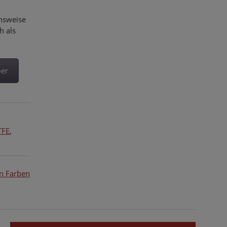
chsweise
h als
ber
TFE
,
n Farben