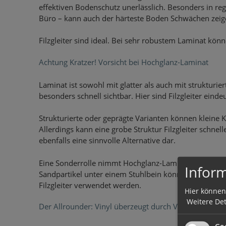
effektiven Bodenschutz unerlässlich. Besonders in re
Büro – kann auch der härteste Boden Schwächen zeig
Filzgleiter sind ideal. Bei sehr robustem Laminat könn
Achtung Kratzer! Vorsicht bei Hochglanz-Laminat
Laminat ist sowohl mit glatter als auch mit strukturie
besonders schnell sichtbar. Hier sind Filzgleiter einde
Strukturierte oder geprägte Varianten können kleine K
Allerdings kann eine grobe Struktur Filzgleiter schnel
ebenfalls eine sinnvolle Alternative dar.
Eine Sonderrolle nimmt Hochglanz-Laminat ein. Es wir
Inform
Sandpartikel unter einem Stuhlbein können unschöne S
Filzgleiter verwendet werden.
Hier können
Weitere Det
Der Allrounder: Vinyl überzeugt durch Vielseitigkeit
Goo