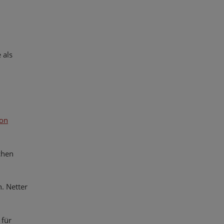
 als
von
chen
. Netter
 für