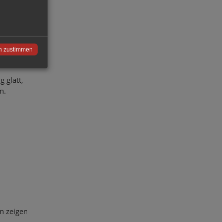
als
 ein
uch für
n zustimmen
 glatt,
n.
en zeigen