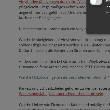
Vinylböden überzeugen durch ihre Vielseitigkeit
. Erst
pflegeleicht – regelmäßiges Kehren und Wischen genüg
Sam
angenehmes Laufgefühl aus. Und viertens: Viele Vinyl
Zwe
Küche oder Bad geeignet.
Nichtsdestotrotz kommt auch ein Vinylboden an sein Li
Welche Möbelgleiter auf Vinyl sinnvoll sind, hängt ma
sollten Filzgleiter eingesetzt werden. PTFE-Gleiter k
Dadurch besteht die Gefahr von Streifen oder Schliere
Anders verhält es sich bei strukturiertem Vinyl, etwa 
Umständen feine Kratzer verursachen. PTFE-Gleiter si
Welche Holzböden gelten als besonders empfindlich?
Parkett und Echtholzdielen gehören zu den beliebtes
Widerstandsfähigkeit unterschiedlicher kaum sein
.
Weiche Hölzer wie Fichte oder Kiefer sind anfällig fü
sich deutlich robuster. Orientierung bietet hier die so