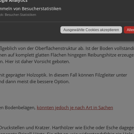
ens ist der Boden-Allrounder sehr strapazierfähig. Zweitens gilt er 
t. Drittens zeichnet er sich durch seine gute Schalldämmung und
meln von Besucherstatistiken
böden sind wasserbeständig (oder sogar wasserfest) und daher a
ck
:
Besucher-Statistiken
Ausgewählte Cookies akzeptieren
Alle
mit, ist er zu starker Belastung ausgesetzt.
ßgeblich von der Oberflächenstruktur ab. Ist der Boden vollständig
önnen auf komplett glatten Flächen hingegen Reibungshitze erzeuge
n. Hier ist daher Vorsicht geboten.
mit geprägter Holzoptik. In diesem Fall können Filzgleiter unter
nd dann meist die bessere Option.
ten Bodenbelägen,
könnten jedoch je nach Art in Sachen
r Druckstellen und Kratzer. Harthölzer wie Eiche oder Esche dageg
genannte Brinell-Härte. Sie gibt an, wie widerstandsfähig ein Holz