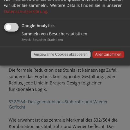
wir über Sie sammeln.
Weitere Details finden Sie in unserer
Eigenschaft war Anfang des 20. Jahrhunderts für viele
Datenschutzerklärung
.
Menschen neu und überraschend.
Komfort und Konstruktion verschmelzen beim S32/S64
Google Analytics
auf elegante Weise. Der S32/S64 wirkt, als würde er
Sammeln von Besucherstatistiken
schweben. Das Fehlen der hinteren Stuhlbeine macht
Zweck
:
Besucher-Statistiken
ihn offen und transparent. In modern eingerichteten
Räumen trägt er maßgeblich zu einem Raumgefühl der
Ausgewählte Cookies akzeptieren
Allen zustimmen
Leichtigkeit bei.
Die formale Reduktion des Stuhls ist keineswegs Zufall,
sondern das Ergebnis konsequenter Gestaltung. Jeder
Radius, jede Linie in Breuers Design folgt einer
funktionalen Logik.
S32/S64: Designerstuhl aus Stahlrohr und Wiener
Geflecht
Wie erwähnt ist das zentrale Merkmal des S32/S64 die
Kombination aus Stahlrohr und Wiener Geflecht. Das