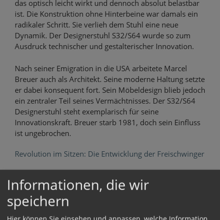
das optisch leicht wirkt und dennoch absolut belastbar
ist. Die Konstruktion ohne Hinterbeine war damals ein
radikaler Schritt. Sie verlieh dem Stuhl eine neue
Dynamik. Der Designerstuhl S32/S64 wurde so zum
Ausdruck technischer und gestalterischer Innovation.
Nach seiner Emigration in die USA arbeitete Marcel
Breuer auch als Architekt. Seine moderne Haltung setzte
er dabei konsequent fort. Sein Möbeldesign blieb jedoch
ein zentraler Teil seines Vermächtnisses. Der S32/S64
Designerstuhl steht exemplarisch für seine
Innovationskraft. Breuer starb 1981, doch sein Einfluss
ist ungebrochen.
Revolution im Sitzen: Die Entwicklung der Freischwinger
Der Freischwinger gilt als eine der wichtigsten
Informationen, die wir
Neuerungen im Möbeldesign des 20. Jahrhunderts.
speichern
Beim S32/S64 wird das Gewicht der sitzenden Person
durch das gebogene Stahlrohr abgefedert. Dadurch
Hier können Sie einsehen und anpassen, welche Information
entsteht ein leicht federndes Sitzgefühl. Diese