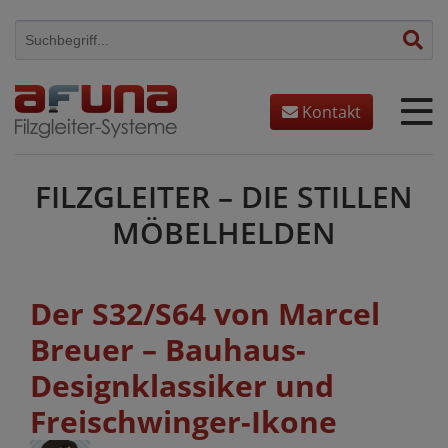
Skip
to
content
Kontakt
FILZGLEITER – DIE STILLEN
MÖBELHELDEN
Der S32/S64 von Marcel
Breuer – Bauhaus-
Designklassiker und
Freischwinger-Ikone