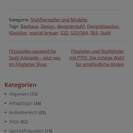
Kategorie:
Stuhlhersteller und Modelle
Tags:
Bauhaus
,
Design
,
designerstuhl
,
Designklassiker
,
Klassiker
,
marcel breuer
,
S32
,
S32/S64
,
S64
,
Stuhl
Beitragsnavigation
Filzstopfen passend für
Filzgleiter und Stuhlgleiter
Stuhl Adelaide – jetzt neu
mit PTFE: Die richtige Wahl
im Filzgleiter Shop
für empfindliche Böden
Kategorien
Allgemein
(15)
Alltagstipps
(34)
Außenbereich
(35)
FAQs
(52)
Geschäftskunden
(19)