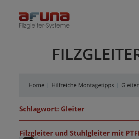
Skip
to
content
FILZGLEITE
Home
Hilfreiche Montagetipps
Gleite
Schlagwort:
Gleiter
Filzgleiter und Stuhlgleiter mit PT