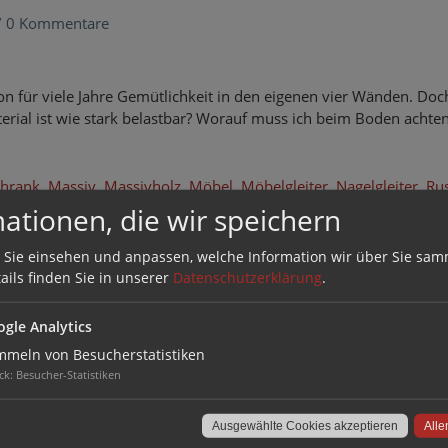
/
0 Kommentare
ion für viele Jahre Gemütlichkeit in den eigenen vier Wänden. Do
erial ist wie stark belastbar? Worauf muss ich beim Boden achte
chrank
,
Massiv
,
Massivholz
,
Möbel
,
Möbelgleiter
,
Nagelgleiter
,
Rus
ationen, die wir speichern
 Sie einsehen und anpassen, welche Information wir über Sie sam
ben: Entlastung für die Schwächsten
ails finden Sie in unserer
Datenschutzerklärung
.
eschäftskunden
/
0 Kommentare
gle Analytics
meln von Besucherstatistiken
ck
:
Besucher-Statistiken
Ausgewählte Cookies akzeptieren
Alle
Kommentar