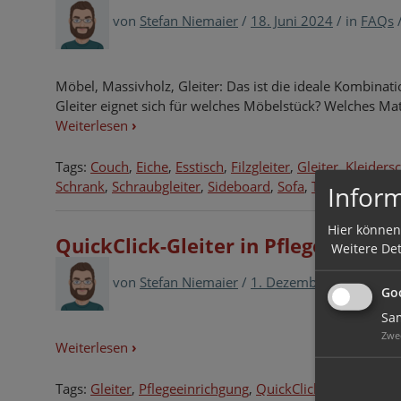
von
Stefan Niemaier
/
18. Juni 2024
/
in
FAQs
Möbel, Massivholz, Gleiter: Das ist die ideale Kombinat
Gleiter eignet sich für welches Möbelstück? Welches Mat
Weiterlesen
›
Tags:
Couch
,
Eiche
,
Esstisch
,
Filzgleiter
,
Gleiter
,
Kleiders
Schrank
,
Schraubgleiter
,
Sideboard
,
Sofa
,
Tisch
,
Wollfilz
Inform
Hier können
QuickClick-Gleiter in Pflegebetrie
Weitere Det
von
Stefan Niemaier
/
1. Dezember 2017
/
in
G
Goo
Sam
Zwe
Weiterlesen
›
Tags:
Gleiter
,
Pflegeeinrichgung
,
QuickClick