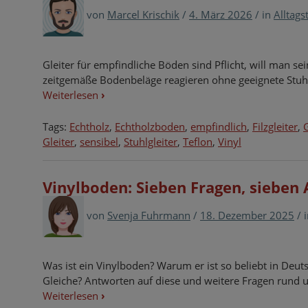
von
Marcel Krischik
/
4. März 2026
/
in
Alltags
Gleiter für empfindliche Böden sind Pflicht, will man s
zeitgemäße Bodenbeläge reagieren ohne geeignete Stuhl
Weiterlesen
›
Tags:
Echtholz
,
Echtholzboden
,
empfindlich
,
Filzgleiter
,
G
Gleiter
,
sensibel
,
Stuhlgleiter
,
Teflon
,
Vinyl
Vinylboden: Sieben Fragen, sieben
von
Svenja Fuhrmann
/
18. Dezember 2025
/
Was ist ein Vinylboden? Warum er ist so beliebt in Deu
Gleiche? Antworten auf diese und weitere Fragen rund 
Weiterlesen
›