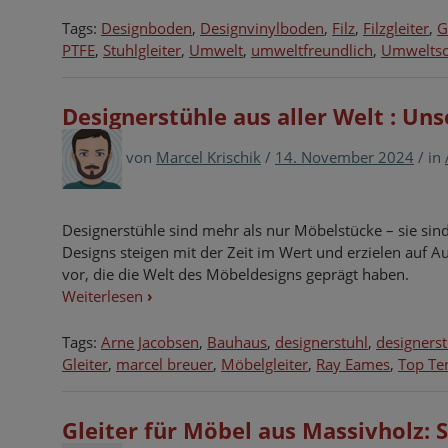
Tags:
Designboden
,
Designvinylboden
,
Filz
,
Filzgleiter
,
G
PTFE
,
Stuhlgleiter
,
Umwelt
,
umweltfreundlich
,
Umweltsc
Designerstühle aus aller Welt : Un
von
Marcel Krischik
/
14. November 2024
/
in
Designerstühle sind mehr als nur Möbelstücke – sie sin
Designs steigen mit der Zeit im Wert und erzielen auf A
vor, die die Welt des Möbeldesigns geprägt haben.
Weiterlesen
›
Tags:
Arne Jacobsen
,
Bauhaus
,
designerstuhl
,
designers
Gleiter
,
marcel breuer
,
Möbelgleiter
,
Ray Eames
,
Top Te
Gleiter für Möbel aus Massivholz: S