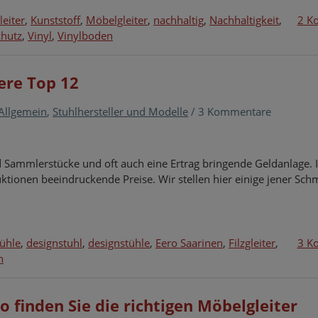
leiter
,
Kunststoff
,
Möbelgleiter
,
nachhaltig
,
Nachhaltigkeit
,
2 K
hutz
,
Vinyl
,
Vinylboden
sere Top 12
Allgemein
,
Stuhlhersteller und Modelle
/
3 Kommentare
d Sammlerstücke und oft auch eine Ertrag bringende Geldanlage. 
uktionen beeindruckende Preise. Wir stellen hier einige jener Sc
tühle
,
designstuhl
,
designstühle
,
Eero Saarinen
,
Filzgleiter
,
3 K
n
o finden Sie die richtigen Möbelgleiter