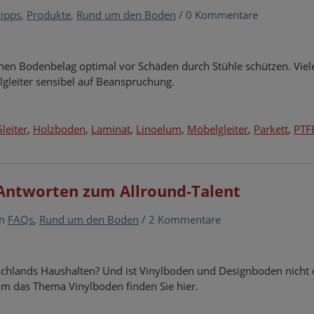
tipps
,
Produkte
,
Rund um den Boden
/
0 Kommentare
einen Bodenbelag optimal vor Schäden durch Stühle schützen. Viel
gleiter sensibel auf Beanspruchung.
leiter
,
Holzboden
,
Laminat
,
Linoelum
,
Möbelgleiter
,
Parkett
,
PTF
 Antworten zum Allround-Talent
in
FAQs
,
Rund um den Boden
/
2 Kommentare
tschlands Haushalten? Und ist Vinylboden und Designboden nicht 
um das Thema Vinylboden finden Sie hier.