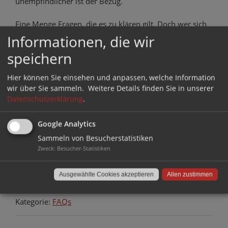
unempfindlicher ist der Bezug.
Eine Menge Fragen, die es zu klären gilt. Doch wer sich
vor dem Kauf ausreichend Zeit nimmt und sich über
Informationen, die wir
seine Bedürfnisse im Klaren ist, wird sicher das
speichern
passende Modell finden.
Hier können Sie einsehen und anpassen, welche Information
Auch interessant:
wir über Sie sammeln.
Weitere Details finden Sie in unserer
Datenschutzerklärung
.
Möbelgleiter für Hocker
Google Analytics
Sammeln von Besucherstatistiken
Zweck
:
Besucher-Statistiken
Möbelgleiter für Eckbänke
Ausgewählte Cookies akzeptieren
Allen zustimmen
Kategorie:
FAQs