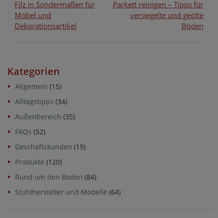
Beitragsnavigation
Filz in Sondermaßen für
Parkett reinigen – Tipps für
Möbel und
versiegelte und geölte
Dekorationsartikel
Böden
Kategorien
Allgemein
(15)
Alltagstipps
(34)
Außenbereich
(35)
FAQs
(52)
Geschäftskunden
(19)
Produkte
(120)
Rund um den Boden
(84)
Stuhlhersteller und Modelle
(64)