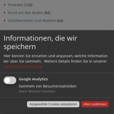
Produkte
(120)
Rund um den Boden
(84)
Stuhlhersteller und Modelle
(64)
Informationen, die wir
Archiv
speichern
Archiv
Hier können Sie einsehen und anpassen, welche Information
wir über Sie sammeln.
Weitere Details finden Sie in unserer
Datenschutzerklärung
.
GLEITEN
Google Analytics
Sammeln von Besucherstatistiken
GERÄUSCHHEMMEND UND BODENSCHONEND
Zweck
:
Besucher-Statistiken
Ausgewählte Cookies akzeptieren
Allen zustimmen