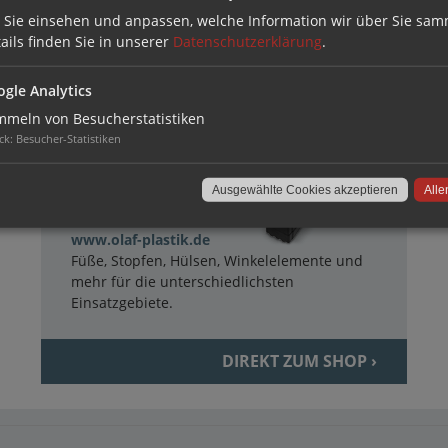
 Sie einsehen und anpassen, welche Information wir über Sie sam
TECHNISCHE LÖSUNGEN AUS
KUNSTSTOFF
ails finden Sie in unserer
Datenschutzerklärung
.
gle Analytics
meln von Besucherstatistiken
ck
:
Besucher-Statistiken
Ausgewählte Cookies akzeptieren
Alle
www.olaf-plastik.de
Füße, Stopfen, Hülsen, Winkelelemente und
mehr für die unterschiedlichsten
Einsatzgebiete.
DIREKT ZUM SHOP ›