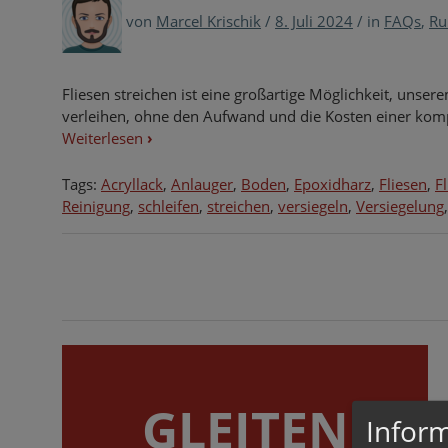
von
Marcel Krischik
/
8. Juli 2024
/
in
FAQs
,
Ru
Fliesen streichen ist eine großartige Möglichkeit, uns
verleihen, ohne den Aufwand und die Kosten einer kom
Weiterlesen
›
Tags:
Acryllack
,
Anlauger
,
Boden
,
Epoxidharz
,
Fliesen
,
F
Reinigung
,
schleifen
,
streichen
,
versiegeln
,
Versiegelung
GLEITEN
Inform