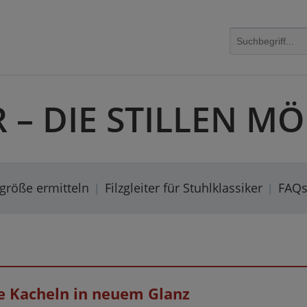
R – DIE STILLEN 
rgröße ermitteln
Filzgleiter für Stuhlklassiker
FAQ
lte Kacheln in neuem Glanz