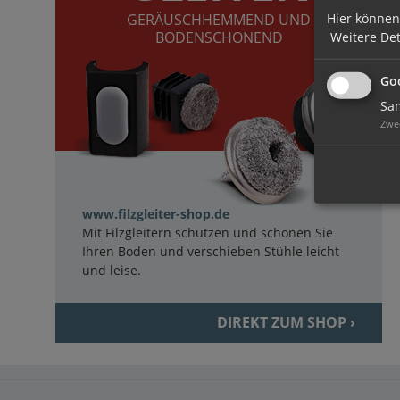
Hier können
GERÄUSCHHEMMEND UND
BODENSCHONEND
Weitere Det
Goo
Sam
Zwe
www.filzgleiter-shop.de
Mit Filzgleitern schützen und schonen Sie
Ihren Boden und verschieben Stühle leicht
und leise.
DIREKT ZUM SHOP ›