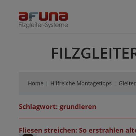
Skip
to
content
FILZGLEITE
Home
Hilfreiche Montagetipps
Gleite
Schlagwort:
grundieren
Fliesen streichen: So erstrahlen a