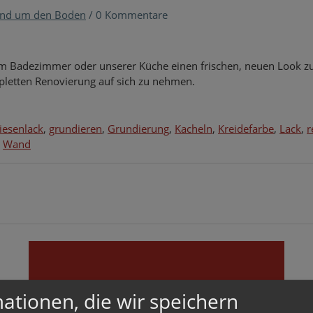
nd um den Boden
/
0 Kommentare
erem Badezimmer oder unserer Küche einen frischen, neuen Look z
pletten Renovierung auf sich zu nehmen.
liesenlack
,
grundieren
,
Grundierung
,
Kacheln
,
Kreidefarbe
,
Lack
,
r
,
Wand
VERBINDEN
ationen, die wir speichern