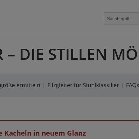
R – DIE STILLEN 
rgröße ermitteln
Filzgleiter für Stuhlklassiker
FAQ
lte Kacheln in neuem Glanz