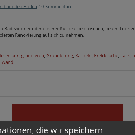
nd um den Boden
/
0 Kommentare
erem Badezimmer oder unserer Küche einen frischen, neuen Look z
pletten Renovierung auf sich zu nehmen.
liesenlack
,
grundieren
,
Grundierung
,
Kacheln
,
Kreidefarbe
,
Lack
,
r
,
Wand
VERBINDEN
ationen, die wir speichern