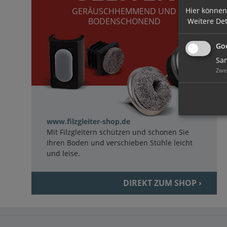
Hier können
GERÄUSCHHEMMEND UND
BODENSCHONEND
Weitere Det
Goo
Sam
Zwe
www.filzgleiter-shop.de
Mit Filzgleitern schützen und schonen Sie
Ihren Boden und verschieben Stühle leicht
und leise.
DIREKT ZUM SHOP ›