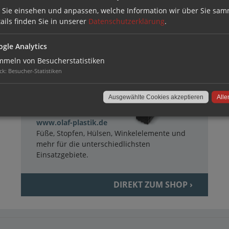
 Sie einsehen und anpassen, welche Information wir über Sie sam
TECHNISCHE LÖSUNGEN AUS
KUNSTSTOFF
ails finden Sie in unserer
Datenschutzerklärung
.
gle Analytics
meln von Besucherstatistiken
ck
:
Besucher-Statistiken
Ausgewählte Cookies akzeptieren
Alle
www.olaf-plastik.de
Füße, Stopfen, Hülsen, Winkelelemente und
mehr für die unterschiedlichsten
Einsatzgebiete.
DIREKT ZUM SHOP ›