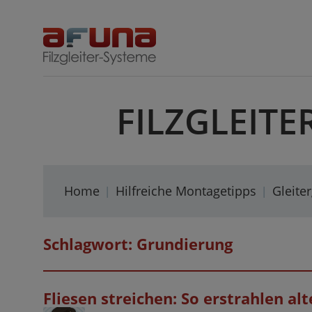
Skip
to
content
FILZGLEITE
Home
Hilfreiche Montagetipps
Gleite
Schlagwort:
Grundierung
Fliesen streichen: So erstrahlen a