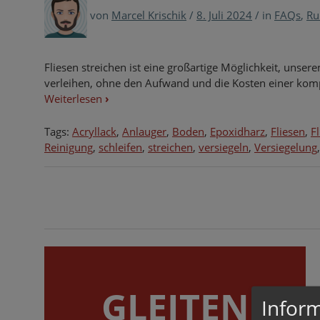
von
Marcel Krischik
/
8. Juli 2024
/
in
FAQs
,
Ru
Fliesen streichen ist eine großartige Möglichkeit, uns
verleihen, ohne den Aufwand und die Kosten einer kom
Weiterlesen
›
Tags:
Acryllack
,
Anlauger
,
Boden
,
Epoxidharz
,
Fliesen
,
F
Reinigung
,
schleifen
,
streichen
,
versiegeln
,
Versiegelung
GLEITEN
Inform