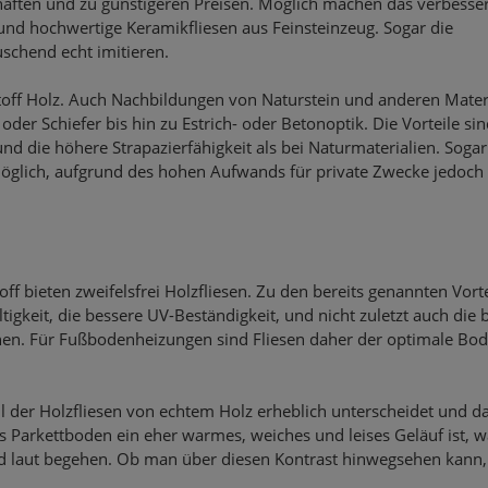
haften und zu günstigeren Preisen. Möglich machen das verbesse
und hochwertige Keramikfliesen aus Feinsteinzeug. Sogar die
uschend echt imitieren.
toff Holz. Auch Nachbildungen von Naturstein und anderen Mater
der Schiefer bis hin zu Estrich- oder Betonoptik. Die Vorteile si
und die höhere Strapazierfähigkeit als bei Naturmaterialien. Sogar
möglich, aufgrund des hohen Aufwands für private Zwecke jedoch
f bieten zweifelsfrei Holzfliesen. Zu den bereits genannten Vort
gkeit, die bessere UV-Beständigkeit, und nicht zuletzt auch die 
en. Für Fußbodenheizungen sind Fliesen daher der optimale Bod
l der Holzfliesen von echtem Holz erheblich unterscheidet und d
s Parkettboden ein eher warmes, weiches und leises Geläuf ist, 
nd laut begehen. Ob man über diesen Kontrast hinwegsehen kann,