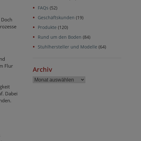
FAQs
(52)
Geschäftskunden
(19)
. Doch
prozesse
Produkte
(120)
Rund um den Boden
(84)
Stuhlhersteller und Modelle
(64)
und
m Flur
Archiv
Archiv
gkeit
f. Dabei
inden.
s