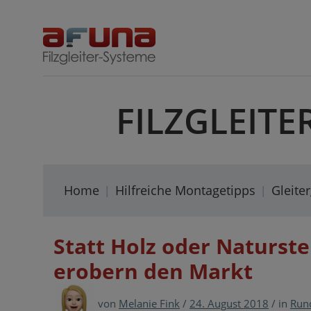
Skip
to
content
FILZGLEITE
Home
Hilfreiche Montagetipps
Gleite
Statt Holz oder Naturst
erobern den Markt
von
Melanie Fink
/
24. August 2018
/
in
Run