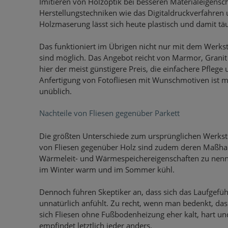
Imitieren von Holzoptik bei besseren Materialeigensc
Herstellungstechniken wie das Digitaldruckverfahren 
Holzmaserung lässt sich heute plastisch und damit tä
Das funktioniert im Übrigen nicht nur mit dem Werks
sind möglich. Das Angebot reicht von Marmor, Granit o
hier der meist günstigere Preis, die einfachere Pflege 
Anfertigung von Fotofliesen mit Wunschmotiven ist 
unüblich.
Nachteile von Fliesen gegenüber Parkett
Die größten Unterschiede zum ursprünglichen Werkstof
von Fliesen gegenüber Holz sind zudem deren Maßhalti
Wärmeleit- und Wärmespeichereigenschaften zu nenn
im Winter warm und im Sommer kühl.
Dennoch führen Skeptiker an, dass sich das Laufgefüh
unnatürlich anfühlt. Zu recht, wenn man bedenkt, das
sich Fliesen ohne Fußbodenheizung eher kalt, hart u
empfindet letztlich jeder anders.