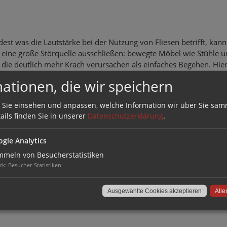
est was die Lautstärke bei der Nutzung von Fliesen betrifft, kan
s eine große Störquelle ausschließen: bewegte Möbel wie Stühle 
, die deutlich mehr Krach verursachen als einfaches Begehen. Hie
en Möbelgleiter, insbesondere weiche Filzgleiter schnell und kost
ationen, die wir speichern
e, indem Sie die Geräusche effektiv abdämpfen. Das Verschieben 
n ist so kaum mehr wahrnehmbar.
 Sie einsehen und anpassen, welche Information wir über Sie sam
ails finden Sie in unserer
Datenschutzerklärung
.
zeitig werden die Fliesen auch vor Kratzern, Macken oder Schleif
zt. Denn trotz ihrer Belastbarkeit sollten auch Holzfliesen wegen 
gle Analytics
 nicht überstrapaziert werden. Mit hochwertigen Möbelgleitern läs
usschließen.
meln von Besucherstatistiken
ck
:
Besucher-Statistiken
Ausgewählte Cookies akzeptieren
Alle