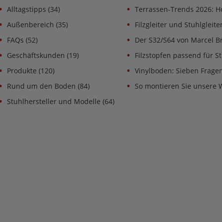
Alltagstipps
(34)
Terrassen-Trends 2026: H
Außenbereich
(35)
Filzgleiter und Stuhlgleit
FAQs
(52)
Der S32/S64 von Marcel B
Geschäftskunden
(19)
Filzstopfen passend für St
Produkte
(120)
Vinylboden: Sieben Frage
Rund um den Boden
(84)
So montieren Sie unsere 
Stuhlhersteller und Modelle
(64)