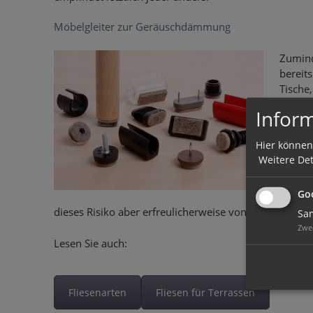
Möbelgleiter zur Geräuschdämmung
Zumind
bereit
Tische
schaff
Inform
Abhilf
Stühle
Hier können
Weitere Det
Gleich
geschüt
Goo
Glasur
dieses Risiko aber erfreulicherweise von vornherein a
Sam
Zwe
Lesen Sie auch:
Fliesenarten
Fliesen für Terrassen