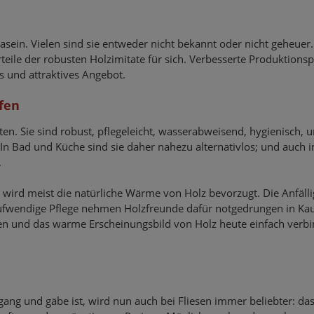
dasein. Vielen sind sie entweder nicht bekannt oder nicht geheuer
ile der robusten Holzimitate für sich. Verbesserte Produktions
s und attraktives Angebot.
ffen
ten. Sie sind robust, pflegeleicht, wasserabweisend, hygienisch, 
In Bad und Küche sind sie daher nahezu alternativlos; und auch i
.
wird meist die natürliche Wärme von Holz bevorzugt. Die Anfälli
 aufwendige Pflege nehmen Holzfreunde dafür notgedrungen in Kau
sen und das warme Erscheinungsbild von Holz heute einfach verb
gang und gäbe ist, wird nun auch bei Fliesen immer beliebter: da