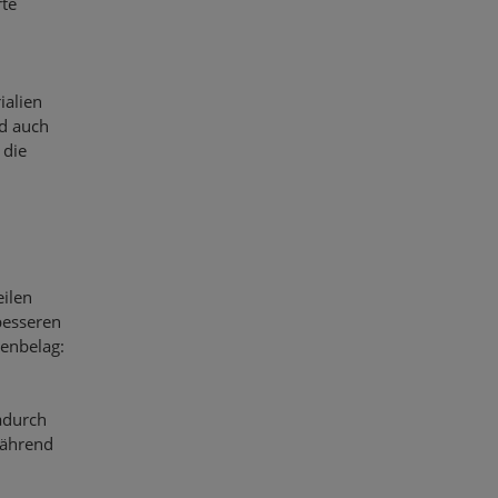
rte
ialien
nd auch
 die
eilen
besseren
enbelag:
adurch
während