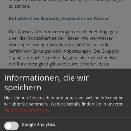
zu senken.
Rutschfest im Sommer, frostsicher im Winter
Das Wasseraufnahmevermögen entscheidet hingegen
über die Frostsicherheit der Fliesen. Wo viel Wasser
eindringen und gefrieren kann, erhöht es auch die
Gefahr von Sprüngen oder Abplatzungen. Die Gruppen
1b, besser noch 1a gelten dagegen als frostsicher. Bei
der Rutschfestigkeit gilt wiederum: Je höher, desto
besser. Klasse R10 oder R11 sollte es schon sein, damit
Informationen, die wir
bei Nässe keine Rutschpartie droht.
speichern
Vor Projektbeginn lohnt es sich außerdem, neben dem
Verlegemuster auch die Unterkonstruktion und
Hier können Sie einsehen und anpassen, welche Information
Einfassungen der gefliesten Fläche frühzeitig
wir über Sie sammeln.
Weitere Details finden Sie in unserer
einzuplanen. Fliesen auf der Terrasse erfordern ein
Datenschutzerklärung
.
massives, versiegeltes Betonfundament, möglichst mit
Drainage gegen Staunässe. Und Abschlüsse aus
Google Analytics
Naturstein können das Gesamtbild noch einmal deutlich