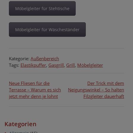
Möbelgleiter für Stehtische
Möbelgleiter für Wäscheständer
Kategorie:
Außenbereich
Tags:
Elastikpuffer
,
Gasgrill
,
Grill
,
Möbelgleiter
Beitragsnavigation
Neue Fliesen für die
Der Trick mit dem
Terrasse – Warum es sich
Neigungswinkel – So halten
jetzt mehr denn je lohnt
Filzgleiter dauerhaft
Kategorien