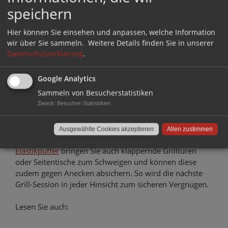
Grillplatz. Bei
speichern
grobem Pflaster
oder Wiesen
Hier können Sie einsehen und anpassen, welche Information
sollten Sie daher
wir über Sie sammeln.
Weitere Details finden Sie in unserer
großen Rädern den Vorzug geben und generell auf die
Datenschutzerklärung
.
Verarbeitung achten. Was nützen Möbelgleiter unter
den Gartenmöbeln, wenn der Grill am Ende die Fliesen
Google Analytics
zerkratzt? Unter Umständen lassen sich die Rollen auch
Sammeln von Besucherstatistiken
gegen
schonende Bürostuhlrollen
tauschen.
Zweck
:
Besucher-Statistiken
Gleiches gilt für den Geräuschpegel. Denn Möbelgleiter
für den Außenbereich können nicht nur
Gartenmöbel
Ausgewählte Cookies akzeptieren
Allen zustimmen
beruhigen. Daher unser Tipp: Mit
selbstklebende
Elastikpuffer
bringen Sie auch klappernde Grilltüren
oder Seitentische zum Schweigen und können diese
zudem gegen Anecken absichern. So wird die nächste
Grill-Session in jeder Hinsicht zum sicheren Vergnügen.
Lesen Sie auch: