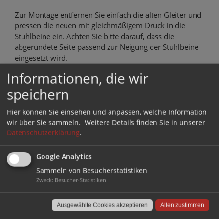
Zur Montage entfernen Sie einfach die alten Gleiter und
pressen die neuen mit gleichmäßigem Druck in die
Stuhlbeine ein. Achten Sie bitte darauf, dass die
abgerundete Seite passend zur Neigung der Stuhlbeine
eingesetzt wird.
Informationen, die wir
Die Gleiter müssen unbedingt stramm im Stuhlbein der
speichern
Bankettstühle sitzen. Sollte daher Ihre Handkraft zum
Einpressen nicht ausreichen, nehmen Sie einen
Gummihammer zur Hand und schlagen den Gleiter
Hier können Sie einsehen und anpassen, welche Information
damit vorsichtig ein. Danach können Sie dann sicher
wir über Sie sammeln.
Weitere Details finden Sie in unserer
Datenschutzerklärung
.
sein, dass Ihre neuen Lamellenstopfen auch bombenfest
sitzen und Ihr Boden dauerhaft geschützt ist.
Google Analytics
Lesen Sie auch:
Sammeln von Besucherstatistiken
Zweck
:
Besucher-Statistiken
Stühle richtig ausmessen
Montagewerkzeug
Ausgewählte Cookies akzeptieren
Allen zustimmen