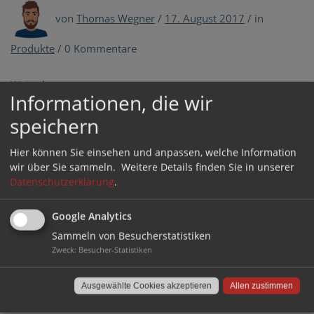
So
finden
von
Thomas Wegner
/
17. August 2017
/
in
Sie
den
Produkte
/
0 Kommentare
passende
Gewindegl
Weiterlesen
›
Informationen, die wir
Tags:
Filzgleiter
,
Filzgleiter mit Gelenk
,
Kommentar
speichern
on
Gewindegleiter
,
Gewindegleiter mit Filz
schreiben
Gewin
Hier können Sie einsehen und anpassen, welche Information
mit
wir über Sie sammeln.
Weitere Details finden Sie in unserer
Filz
Datenschutzerklärung
.
Kategorien
–
bewäh
Allgemein
(15)
Google Analytics
und
Sammeln von Besucherstatistiken
Alltagstipps
(34)
mit
Zweck
:
Besucher-Statistiken
Gelen
Außenbereich
(35)
noch
FAQs
(52)
vielse
Ausgewählte Cookies akzeptieren
Allen zustimmen
Geschäftskunden
(19)