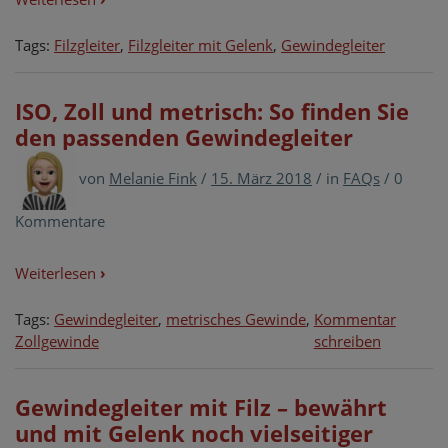
Tags:
Filzgleiter
,
Filzgleiter mit Gelenk
,
Gewindegleiter
ISO, Zoll und metrisch: So finden Sie
den passenden Gewindegleiter
von
Melanie Fink
/
15. März 2018
/
in
FAQs
/
0
Kommentare
Weiterlesen
›
Tags:
Gewindegleiter
,
metrisches Gewinde
,
Kommentar
on
Zollgewinde
schreiben
ISO,
Zoll
Gewindegleiter mit Filz – bewährt
und
und mit Gelenk noch vielseitiger
metrisch: