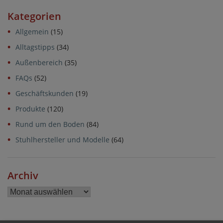
Afuna
Kategorien
startet
B2B-
Allgemein
(15)
Shop
Alltagstipps
(34)
für
Kunststof
Außenbereich
(35)
von
FAQs
(52)
Oskar
Lehman
Geschäftskunden
(19)
Produkte
(120)
Rund um den Boden
(84)
Stuhlhersteller und Modelle
(64)
Archiv
Archiv