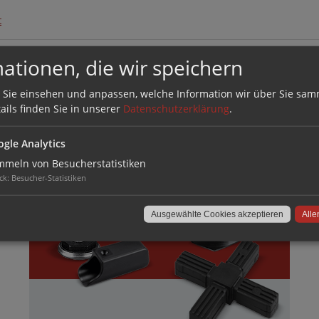
t
ationen, die wir speichern
 Sie einsehen und anpassen, welche Information wir über Sie sam
ails finden Sie in unserer
Datenschutzerklärung
.
VERBINDEN
gle Analytics
meln von Besucherstatistiken
TECHNISCHE LÖSUNGEN AUS
ck
:
Besucher-Statistiken
KUNSTSTOFF
Ausgewählte Cookies akzeptieren
Alle