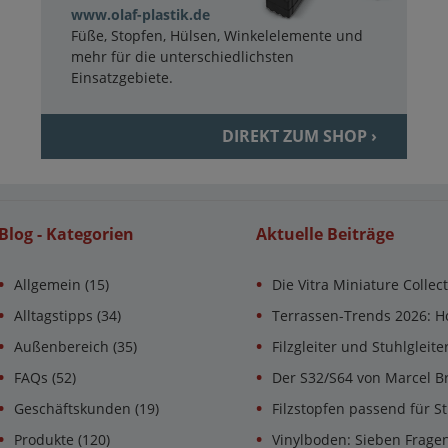
www.olaf-plastik.de
Füße, Stopfen, Hülsen, Winkelelemente und
mehr für die unterschiedlichsten
Einsatzgebiete.
DIREKT ZUM SHOP ›
Blog - Kategorien
Aktuelle Beiträge
Allgemein
(15)
Die Vitra Miniature Collec
Alltagstipps
(34)
Terrassen-Trends 2026: H
Außenbereich
(35)
Filzgleiter und Stuhlgleit
FAQs
(52)
Der S32/S64 von Marcel B
Geschäftskunden
(19)
Filzstopfen passend für St
Produkte
(120)
Vinylboden: Sieben Frage