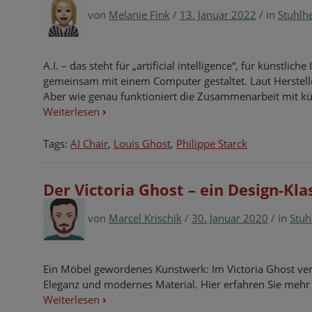
von
Melanie Fink
/
13. Januar 2022
/
in
Stuhlh
A.I. – das steht für „artificial intelligence“, für künstlic
gemeinsam mit einem Computer gestaltet. Laut Herstelle
Aber wie genau funktioniert die Zusammenarbeit mit küns
Weiterlesen
›
Tags:
AI Chair
,
Louis Ghost
,
Philippe Starck
Der Victoria Ghost – ein Design-Kla
von
Marcel Krischik
/
30. Januar 2020
/
in
Stuh
Ein Möbel gewordenes Kunstwerk: Im Victoria Ghost vere
Eleganz und modernes Material. Hier erfahren Sie mehr 
Weiterlesen
›