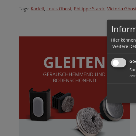
Tags:
Kartell
,
Louis Ghost
,
Philippe Starck
,
Victoria Ghos
Inform
Hier können
Weitere Det
GLEITEN
Goo
Sam
GERÄUSCHHEMMEND UND
Zwe
BODENSCHONEND