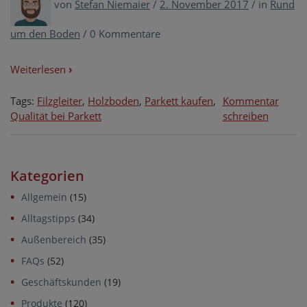
von
Stefan Niemaier
/
2. November 2017
/
in
Rund
um den Boden
/
0 Kommentare
Weiterlesen
›
Tags:
Filzgleiter
,
Holzboden
,
Parkett kaufen
,
Kommentar
on
Qualität bei Parkett
schreiben
Qualität
bei
Parkett:
Kategorien
Worauf
Sie
Allgemein
(15)
vor
Alltagstipps
(34)
dem
Kauf
Außenbereich
(35)
achten
FAQs
(52)
sollten
Geschäftskunden
(19)
Produkte
(120)