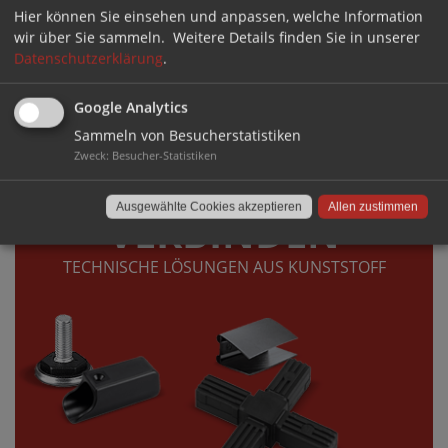
Hier können Sie einsehen und anpassen, welche Information
wir über Sie sammeln.
Weitere Details finden Sie in unserer
Datenschutzerklärung
.
Google Analytics
Sammeln von Besucherstatistiken
DIREKT ZUM SHOP ›
Zweck
:
Besucher-Statistiken
Ausgewählte Cookies akzeptieren
Allen zustimmen
VERBINDEN
TECHNISCHE LÖSUNGEN AUS KUNSTSTOFF