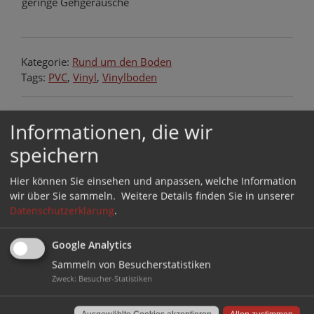
geringe Gehgeräusche
Kategorie:
Rund um den Boden
Tags:
PVC
,
Vinyl
,
Vinylboden
Beitragsnavigation
Was sind Bugholzstühle?
Filzgleiter kleben oder
Informationen, die wir
Wir erklären, was sich
nageln? Welche sind die
speichern
dahinter verbirgt
Richtigen für meinen
Zweck?
Hier können Sie einsehen und anpassen, welche Information
2 Kommentare zu “
Was ist Vinylboden?
wir über Sie sammeln.
Weitere Details finden Sie in unserer
Wir zeigen, was hinter dem Trend-Boden
Datenschutzerklärung
.
steckt
”
Google Analytics
Klick Vinyl geht auseinander - Was tun?
Sammeln von Besucherstatistiken
|
Geschrieben am 16. Februar 2023 um 9:53
|
Zweck
:
Besucher-Statistiken
Permalink
[…] es von Holz bekannt ist, arbeitet auch Vinyl
nach dem Verlegen unter bestimmten