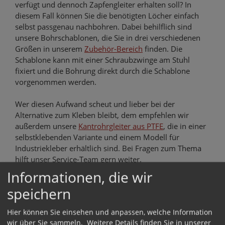
verfügt und dennoch Zapfengleiter erhalten soll? In
diesem Fall können Sie die benötigten Löcher einfach
selbst passgenau nachbohren. Dabei behilflich sind
unsere Bohrschablonen, die Sie in drei verschiedenen
Größen in unserem
Zubehör-Bereich
finden. Die
Schablone kann mit einer Schraubzwinge am Stuhl
fixiert und die Bohrung direkt durch die Schablone
vorgenommen werden.
Wer diesen Aufwand scheut und lieber bei der
Alternative zum Kleben bleibt, dem empfehlen wir
außerdem unsere
Kantrohrgleiter aus PTFE
, die in einer
selbstklebenden Variante und einem Modell für
Industriekleber erhältlich sind. Bei Fragen zum Thema
hilft unser Service-Team gern weiter.
Informationen, die wir
Lesen Sie auch:
speichern
Hier können Sie einsehen und anpassen, welche Information
Werkzeug zur Montage
wir über Sie sammeln.
Weitere Details finden Sie in unserer