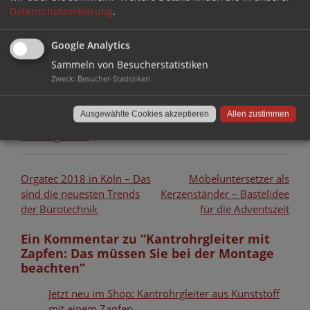
Datenschutzerklärung
.
Stühle richtig vermessen
Google Analytics
Sammeln von Besucherstatistiken
Zweck
:
Besucher-Statistiken
Kategorie:
FAQs
Ausgewählte Cookies akzeptieren
Allen zustimmen
Tags:
Freischwinger
,
Kantrohrgleiter
,
Kunststoffgleiter
,
Schwingstühle
Beitragsnavigation
Orgatec 2018 in Köln – Das
Möbeluntersetzer als
sind die neuesten Trends
Kerzenständer – Bastelidee
der Bürotechnik
für die Adventszeit
Ein Kommentar zu “
Kantrohrgleiter mit
Zapfen: Das müssen Sie bei der Montage
beachten
”
Jetzt neu im Shop: Kantrohrgleiter aus Kunststoff
mit einem Zapfen