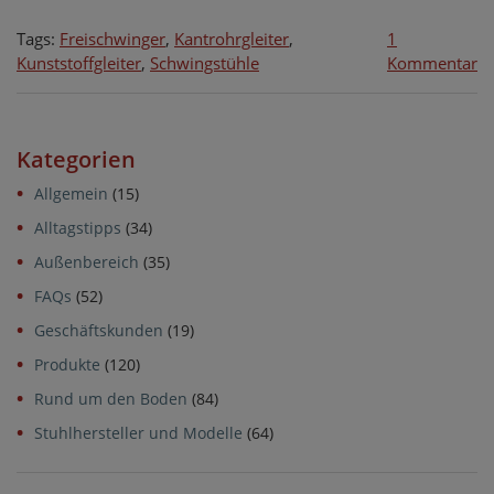
Tags:
Freischwinger
,
Kantrohrgleiter
,
1
zu
Kunststoffgleiter
,
Schwingstühle
Kommentar
Ka
mi
Za
Kategorien
D
m
Allgemein
(15)
Si
Alltagstipps
(34)
be
de
Außenbereich
(35)
M
FAQs
(52)
be
Geschäftskunden
(19)
Produkte
(120)
Rund um den Boden
(84)
Stuhlhersteller und Modelle
(64)