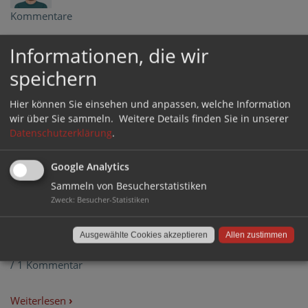
Kommentare
Informationen, die wir
Sie möchten Ihre Schwingstühle mit einem Bodenschutz
ausstatten, haben aber keine Möglichkeit Gleiter zu
speichern
befestigen? Jetzt ist es Zeit, selber Hand anzulegen! Unsere
Bohrschablone hilft Ihnen dabei.
Hier können Sie einsehen und anpassen, welche Information
Weiterlesen
›
wir über Sie sammeln.
Weitere Details finden Sie in unserer
Datenschutzerklärung
.
Tags:
Bohrschablone
,
Kantrohrgleiter
,
Schwingstühle
Google Analytics
Kantrohrgleiter mit Zapfen: Das
Sammeln von Besucherstatistiken
Zweck
:
Besucher-Statistiken
müssen Sie bei der Montage beachten
von
Thomas Wegner
/
8. November 2018
/
in
FAQs
Ausgewählte Cookies akzeptieren
Allen zustimmen
/
1 Kommentar
Weiterlesen
›