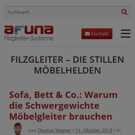
Skip
to
content
Kontakt
FILZGLEITER – DIE STILLEN
MÖBELHELDEN
Sofa, Bett & Co.: Warum
die Schwergewichte
Möbelgleiter brauchen
von
Thomas Wegner
/
11. Oktober 2018
/
in