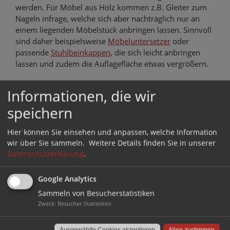
werden. Für Möbel aus Holz kommen z.B. Gleiter zum
Nageln infrage, welche sich aber nachträglich nur an
einem liegenden Möbelstück anbringen lassen. Sinnvoll
sind daher beispielsweise
Möbeluntersetzer
oder
passende
Stuhlbeinkappen
, die sich leicht anbringen
lassen und zudem die Auflagefläche etwas vergrößern.
Gerade für schwere Möbel eignen sich jedoch
Informationen, die wir
hervorragend auch selbstklebende Filzgleiter, bevorzugt
speichern
in extra dicker Ausführung von 5-8 mm. Ob vorgestanzt
oder als großflächige Zuschnitte, müssen die Filzgleiter
lediglich unter die Standfläche geschoben und das
Hier können Sie einsehen und anpassen, welche Information
wir über Sie sammeln.
Weitere Details finden Sie in unserer
Möbelstück danach abgesenkt werden. Den Rest
Datenschutzerklärung
.
erledigt die Schwerkraft. Einfacher geht’s wirklich nicht.
Lesen Sie auch:
Google Analytics
Sammeln von Besucherstatistiken
Zweck
:
Besucher-Statistiken
Möbelgleiter für Sessel
Ausgewählte Cookies akzeptieren
Allen zustimmen