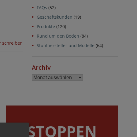
FAQs
(52)
Geschäftskunden
(19)
Produkte
(120)
Rund um den Boden
(84)
on
 schreiben
Stuhlhersteller und Modelle
(64)
Sofa,
Bett
&
Archiv
Co.:
Warum
Archiv
die
Schwergewichte
Möbelgleiter
brauchen
STOPPEN