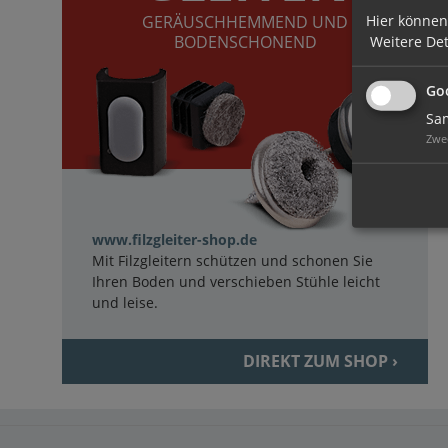
Hier können
GERÄUSCHHEMMEND UND
BODENSCHONEND
Weitere Det
Goo
Sam
Zwe
www.filzgleiter-shop.de
Mit Filzgleitern schützen und schonen Sie
Ihren Boden und verschieben Stühle leicht
und leise.
DIREKT ZUM SHOP ›