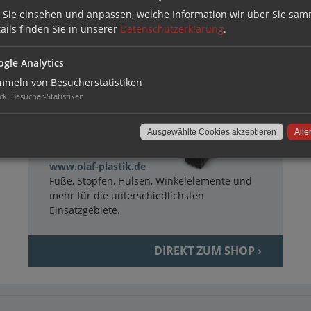
 Sie einsehen und anpassen, welche Information wir über Sie sam
TECHNISCHE LÖSUNGEN AUS
KUNSTSTOFF
ails finden Sie in unserer
Datenschutzerklärung
.
gle Analytics
meln von Besucherstatistiken
ck
:
Besucher-Statistiken
Ausgewählte Cookies akzeptieren
Alle
www.olaf-plastik.de
Füße, Stopfen, Hülsen, Winkelelemente und
mehr für die unterschiedlichsten
Einsatzgebiete.
DIREKT ZUM SHOP ›