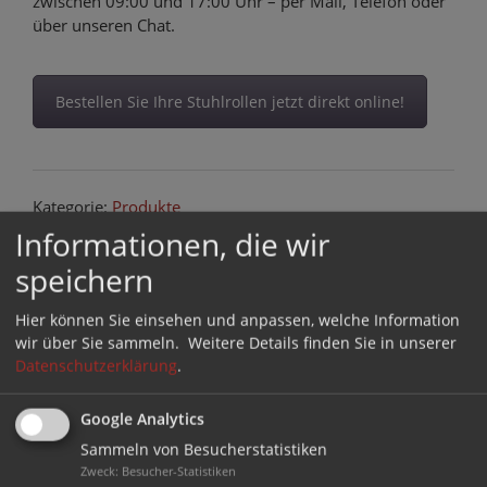
zwischen 09:00 und 17:00 Uhr – per Mail, Telefon oder
über unseren Chat.
Bestellen Sie Ihre Stuhlrollen jetzt direkt online!
Kategorie:
Produkte
Tags:
Hartbodenrollen
,
Stuhlrollen
,
Stuhlrollen für
Informationen, die wir
Bürostühle
speichern
Beitragsnavigation
Hier können Sie einsehen und anpassen, welche Information
Filzgleiter kleben oder
Kratzer im Parkett – Diese 6
wir über Sie sammeln.
Weitere Details finden Sie in unserer
nageln? Welche sind die
Tipps helfen
Datenschutzerklärung
.
Richtigen für meinen
Zweck?
Google Analytics
Sammeln von Besucherstatistiken
Kategorien
Zweck
:
Besucher-Statistiken