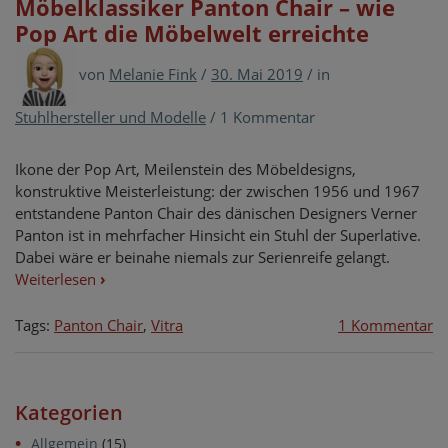
Möbelklassiker Panton Chair – wie
Pop Art die Möbelwelt erreichte
von
Melanie Fink
/
30. Mai 2019
/
in
Stuhlhersteller und Modelle
/
1 Kommentar
Ikone der Pop Art, Meilenstein des Möbeldesigns,
konstruktive Meisterleistung: der zwischen 1956 und 1967
entstandene Panton Chair des dänischen Designers Verner
Panton ist in mehrfacher Hinsicht ein Stuhl der Superlative.
Dabei wäre er beinahe niemals zur Serienreife gelangt.
Weiterlesen
›
zu
Tags:
Panton Chair
,
Vitra
1 Kommentar
Mö
P
Ch
Kategorien
–
wi
Allgemein
(15)