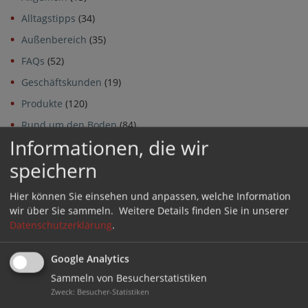
P
Alltagstipps
(34)
Ar
di
Außenbereich
(35)
M
FAQs
(52)
er
Geschäftskunden
(19)
Produkte
(120)
Rund um den Boden
(84)
Informationen, die wir
Stuhlhersteller und Modelle
(64)
speichern
Archiv
Hier können Sie einsehen und anpassen, welche Information
wir über Sie sammeln.
Weitere Details finden Sie in unserer
Archiv
Datenschutzerklärung
.
Google Analytics
Sammeln von Besucherstatistiken
GLEITEN
Zweck
:
Besucher-Statistiken