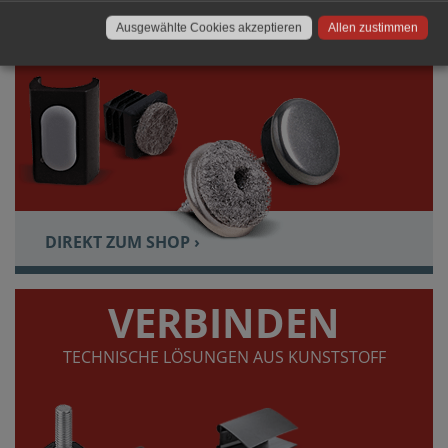
GERÄUSCHHEMMEND UND BODENSCHONEND
Ausgewählte Cookies akzeptieren
Allen zustimmen
DIREKT ZUM SHOP ›
VERBINDEN
TECHNISCHE LÖSUNGEN AUS KUNSTSTOFF